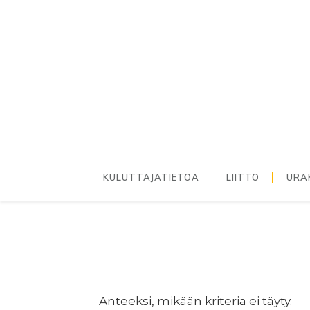
Hyppää
Hyppää
Hyppää
ensisijaiseen
pääsisältöön
alatunnisteeseen
valikkoon
KULUTTAJATIETOA
LIITTO
URA
Anteeksi, mikään kriteria ei täyty.