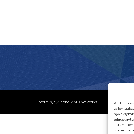
·Toteutus ja ylläpito
MMD Networks
·
Parhaan kok
tallentaaks
hyväksymine
selauskäyttä
jättäminen t
toimintoihi