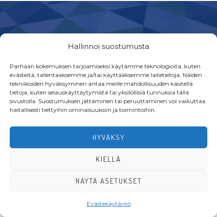
Footer
Hallinnoi suostumusta
Parhaan kokemuksen tarjoamiseksi käytämme teknologioita, kuten
evästeitä, tallentaaksemme ja/tai käyttääksemme laitetietoja. Näiden
tekniikoiden hyväksyminen antaa meille mahdollisuuden käsitellä
·Toteutus ja ylläpito
MMD Networks
·
tietoja, kuten selauskäyttäytymistä tai yksilöllisiä tunnuksia tällä
sivustolla. Suostumuksen jättäminen tai peruuttaminen voi vaikuttaa
haitallisesti tiettyihin ominaisuuksiin ja toimintoihin.
HYVÄKSY
KIELLÄ
NÄYTÄ ASETUKSET
Evästekäytäntö
LIITY JÄSENEKSI