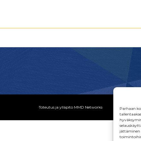
·Toteutus ja ylläpito
MMD Networks
·
Parhaan kok
tallentaaks
hyväksymine
selauskäyttä
jättäminen t
toimintoihi