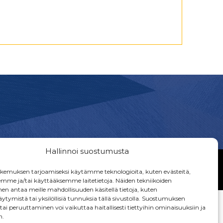
Hallinnoi suostumusta
emuksen tarjoamiseksi käytämme teknologioita, kuten evästeitä,
emme ja/tai käyttääksemme laitetietoja. Näiden tekniikoiden
n antaa meille mahdollisuuden käsitellä tietoja, kuten
ytymistä tai yksilöllisiä tunnuksia tällä sivustolla. Suostumuksen
ai peruuttaminen voi vaikuttaa haitallisesti tiettyihin ominaisuuksiin ja
n.