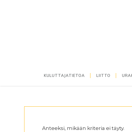
Hyppää
Hyppää
Hyppää
ensisijaiseen
pääsisältöön
alatunnisteeseen
valikkoon
KULUTTAJATIETOA
LIITTO
URA
Anteeksi, mikään kriteria ei täyty.