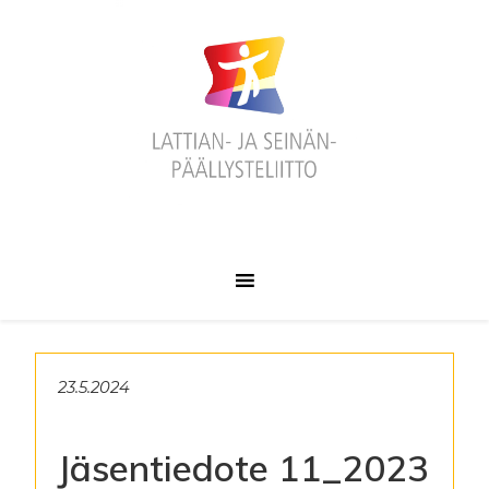
Hyppää
Hyppää
Hyppää
ensisijaiseen
pääsisältöön
alatunnisteeseen
valikkoon
23.5.2024
Jäsentiedote 11_2023