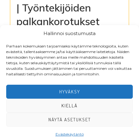
| Työntekijöiden
palkankorotukset
1.5.2023
Hallinnoi suostumusta
Parhaan kokemuksen tarjoamiseksi käytämme teknologioita, kuten
evästeitä, tallentaaksemme ja/tai käyttääksemme laitetietoja. Näiden
Kirjaudu lukeaksesi tiedostoja
tekniikoiden hyväksyminen antaa meille mahdollisuuden käsitellä
tietoja, kuten selauskäyttäytymistä tai yksilöllisiä tunnuksia tällä
sivustolla. Suostumuksen jättäminen tai peruuttaminen voi vaikuttaa
haitallisesti tiettyihin ominaisuuksiin ja toimintoihin.
Footer
HYVÄKSY
KIELLÄ
NÄYTÄ ASETUKSET
·Toteutus ja ylläpito
MMD Networks
·
Evästekäytäntö
LIITY JÄSENEKSI