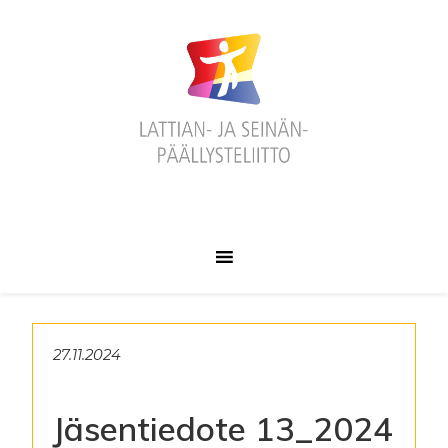
Hyppää
Hyppää
Hyppää
ensisijaiseen
pääsisältöön
alatunnisteeseen
valikkoon
27.11.2024
Jäsentiedote 13_2024