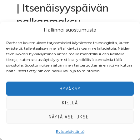
| Itsenäisyyspäivän
palkanmaksu
Hallinnoi suostumusta
Kirjaudu lukeaksesi tiedostoja
Parhaan kokemuksen tarjoamiseksi käytämme teknologioita, kuten
evästeitä, tallentaaksemme ja/tai käyttääksemme laitetietoja. Näiden
tekniikoiden hyväksyminen antaa meille mahdollisuuden käsitellä
tietoja, kuten selauskäyttäytymistä tai yksilöllisiä tunnuksia tällä
Footer
sivustolla. Suostumuksen jättäminen tai peruuttaminen voi vaikuttaa
haitallisesti tiettyihin ominaisuuksiin ja toimintoihin.
HYVÄKSY
KIELLÄ
NÄYTÄ ASETUKSET
·Toteutus ja ylläpito
MMD Networks
·
Evästekäytäntö
LIITY JÄSENEKSI