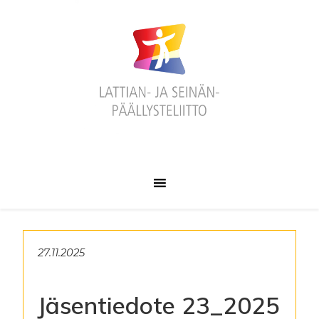
Hyppää
Hyppää
Hyppää
ensisijaiseen
pääsisältöön
alatunnisteeseen
valikkoon
27.11.2025
Jäsentiedote 23_2025