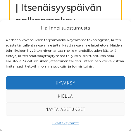
| Itsenäisyyspäivän
palkanmaksu
Hallinnoi suostumusta
Kirjaudu lukeaksesi tiedostoja
Parhaan kokemuksen tarjoamiseksi käytämme teknologioita, kuten
evästeitä, tallentaaksemme ja/tai käyttääksemme laitetietoja. Näiden
tekniikoiden hyväksyminen antaa meille mahdollisuuden käsitellä
tietoja, kuten selauskäyttäytymistä tai yksilöllisiä tunnuksia tällä
Footer
sivustolla. Suostumuksen jättäminen tai peruuttaminen voi vaikuttaa
haitallisesti tiettyihin ominaisuuksiin ja toimintoihin.
HYVÄKSY
KIELLÄ
NÄYTÄ ASETUKSET
·Toteutus ja ylläpito
MMD Networks
·
Evästekäytäntö
LIITY JÄSENEKSI