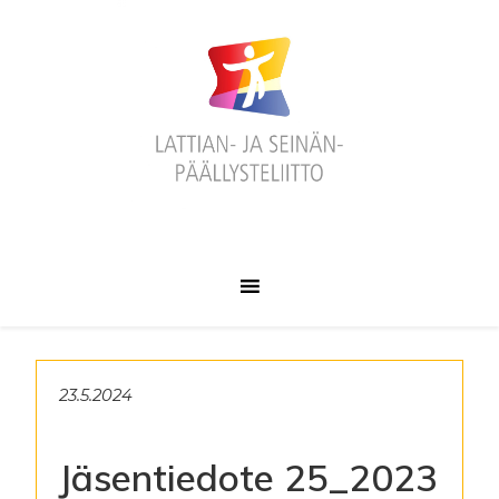
Hyppää
Hyppää
Hyppää
ensisijaiseen
pääsisältöön
alatunnisteeseen
valikkoon
23.5.2024
Jäsentiedote 25_2023