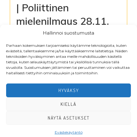
| Poliittinen
mielenilmaus 28.11.
Hämeessä
Hallinnoi suostumusta
Parhaan kokemuksen tarjoamiseksi käytämme teknologioita, kuten
evästeitä, tallentaaksemme ja/tai käyttääksemme laitetietoja. Näiden
Kirjaudu lukeaksesi tiedostoja
tekniikoiden hyväksyminen antaa meille mahdollisuuden käsitellä
tietoja, kuten selauskäyttäytymistä tai yksilöllisiä tunnuksia tällä
sivustolla. Suostumuksen jättäminen tai peruuttaminen voi vaikuttaa
haitallisesti tiettyihin ominaisuuksiin ja toimintoihin.
Footer
HYVÄKSY
KIELLÄ
NÄYTÄ ASETUKSET
·Toteutus ja ylläpito
MMD Networks
·
Evästekäytäntö
LIITY JÄSENEKSI