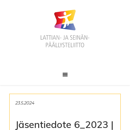
Hyppää
Hyppää
Hyppää
ensisijaiseen
pääsisältöön
alatunnisteeseen
valikkoon
23.5.2024
Jäsentiedote 6_2023 |