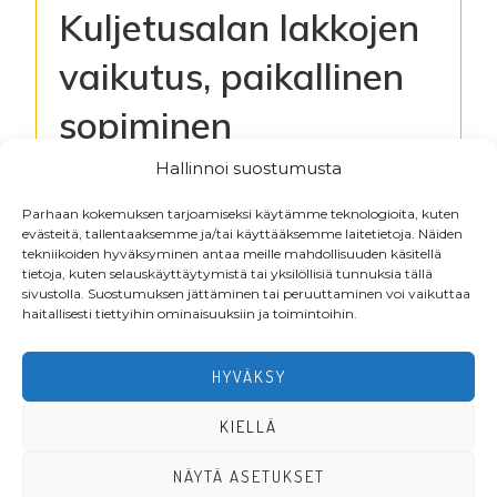
Kuljetusalan lakkojen
vaikutus, paikallinen
sopiminen
suojavaatteista
Hallinnoi suostumusta
Parhaan kokemuksen tarjoamiseksi käytämme teknologioita, kuten
evästeitä, tallentaaksemme ja/tai käyttääksemme laitetietoja. Näiden
Kirjaudu lukeaksesi tiedostoja
tekniikoiden hyväksyminen antaa meille mahdollisuuden käsitellä
tietoja, kuten selauskäyttäytymistä tai yksilöllisiä tunnuksia tällä
sivustolla. Suostumuksen jättäminen tai peruuttaminen voi vaikuttaa
haitallisesti tiettyihin ominaisuuksiin ja toimintoihin.
Footer
HYVÄKSY
KIELLÄ
NÄYTÄ ASETUKSET