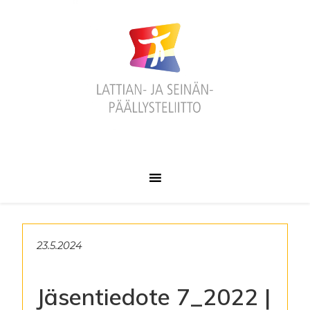
Hyppää
Hyppää
Hyppää
ensisijaiseen
pääsisältöön
alatunnisteeseen
valikkoon
23.5.2024
Jäsentiedote 7_2022 |