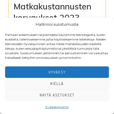
Matkakustannusten
korvaukset 2023
Hallinnoi suostumusta
Kirjaudu lukeaksesi tiedostoja
Parhaan kokemuksen tarjoamiseksi käytämme teknologioita, kuten
evästeitä, tallentaaksemme ja/tai käyttääksemme laitetietoja. Näiden
tekniikoiden hyväksyminen antaa meille mahdollisuuden käsitellä
tietoja, kuten selauskäyttäytymistä tai yksilöllisiä tunnuksia tällä
Footer
sivustolla. Suostumuksen jättäminen tai peruuttaminen voi vaikuttaa
haitallisesti tiettyihin ominaisuuksiin ja toimintoihin.
HYVÄKSY
KIELLÄ
NÄYTÄ ASETUKSET
·Toteutus ja ylläpito
MMD Networks
·
Evästekäytäntö
LIITY JÄSENEKSI