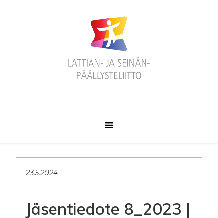
Hyppää
Hyppää
Hyppää
ensisijaiseen
pääsisältöön
alatunnisteeseen
valikkoon
23.5.2024
Jäsentiedote 8_2023 |