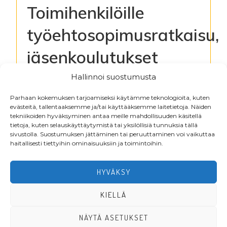
Toimihenkilöille
työehtosopimusratkaisu,
jäsenkoulutukset
jatkuvat
Hallinnoi suostumusta
Parhaan kokemuksen tarjoamiseksi käytämme teknologioita, kuten
evästeitä, tallentaaksemme ja/tai käyttääksemme laitetietoja. Näiden
Kirjaudu lukeaksesi tiedostoja
tekniikoiden hyväksyminen antaa meille mahdollisuuden käsitellä
tietoja, kuten selauskäyttäytymistä tai yksilöllisiä tunnuksia tällä
sivustolla. Suostumuksen jättäminen tai peruuttaminen voi vaikuttaa
haitallisesti tiettyihin ominaisuuksiin ja toimintoihin.
Footer
HYVÄKSY
KIELLÄ
NÄYTÄ ASETUKSET