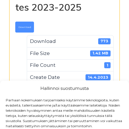
tes 2023-2025
Download
Download
773
File Size
1.42 MB
File Count
1
Create Date
14.4.2023
Hallinnoi suostumusta
Last Updated
11.6.2025
Lattianpäällystysalan tes 2023-
Parhaan kokemuksen tarjoamiseksi käytämme teknologioita, kuten
evästeitä, tallentaaksemme ja/tai käyttääksemme laitetietoja. Näiden
2025
tekniikoiden hyväksyminen antaa meille mahdollisuuden käsitellä
tietoja, kuten selauskäyttäytymistä tai yksilöllisiä tunnuksia tällä
sivustolla. Suostumuksen jättäminen tai peruuttaminen voi vaikuttaa
haitallisesti tiettyihin ominaisuuksiin ja toimintoihin.