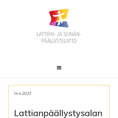
Hyppää
Hyppää
Hyppää
ensisijaiseen
pääsisältöön
alatunnisteeseen
valikkoon
14.4.2023
Lattianpäällystysalan