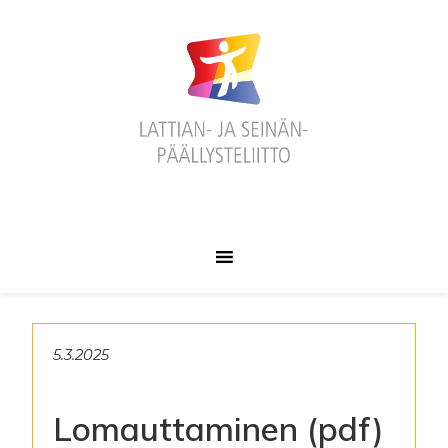
Hyppää
Hyppää
Hyppää
ensisijaiseen
pääsisältöön
alatunnisteeseen
valikkoon
5.3.2025
Lomauttaminen (pdf)