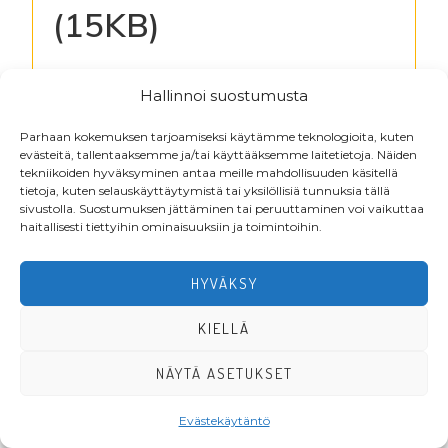
(15KB)
Kirjaudu lukeaksesi tiedostoja
Hallinnoi suostumusta
Parhaan kokemuksen tarjoamiseksi käytämme teknologioita, kuten
evästeitä, tallentaaksemme ja/tai käyttääksemme laitetietoja. Näiden
Footer
tekniikoiden hyväksyminen antaa meille mahdollisuuden käsitellä
tietoja, kuten selauskäyttäytymistä tai yksilöllisiä tunnuksia tällä
sivustolla. Suostumuksen jättäminen tai peruuttaminen voi vaikuttaa
haitallisesti tiettyihin ominaisuuksiin ja toimintoihin.
HYVÄKSY
KIELLÄ
·Toteutus ja ylläpito
MMD Networks
·
NÄYTÄ ASETUKSET
Evästekäytäntö
LIITY JÄSENEKSI