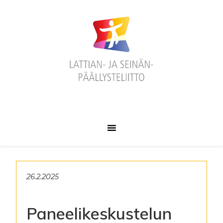
Hyppää
Hyppää
Hyppää
ensisijaiseen
pääsisältöön
alatunnisteeseen
valikkoon
26.2.2025
Paneelikeskustelun