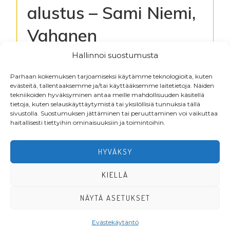
alustus – Sami Niemi,
Vahanen
Rakennusfysiikka Oy
Hallinnoi suostumusta
Parhaan kokemuksen tarjoamiseksi käytämme teknologioita, kuten
evästeitä, tallentaaksemme ja/tai käyttääksemme laitetietoja. Näiden
Kirjaudu lukeaksesi tiedostoja
tekniikoiden hyväksyminen antaa meille mahdollisuuden käsitellä
tietoja, kuten selauskäyttäytymistä tai yksilöllisiä tunnuksia tällä
sivustolla. Suostumuksen jättäminen tai peruuttaminen voi vaikuttaa
haitallisesti tiettyihin ominaisuuksiin ja toimintoihin.
Footer
HYVÄKSY
KIELLÄ
NÄYTÄ ASETUKSET
·Toteutus ja ylläpito
MMD Networks
·
Evästekäytäntö
LIITY JÄSENEKSI