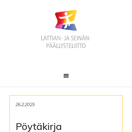
Hyppää
Hyppää
Hyppää
ensisijaiseen
pääsisältöön
alatunnisteeseen
valikkoon
26.2.2025
Pöytäkirja