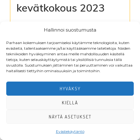
kevätkokous 2023
Kirjaudu lukeaksesi tiedostoja
Hallinnoi suostumusta
Parhaan kokemuksen tarjoamiseksi käytämme teknologioita, kuten
evästeitä, tallentaaksemme ja/tai käyttääksemme laitetietoja. Näiden
Footer
tekniikoiden hyväksyminen antaa meille mahdollisuuden käsitellä
tietoja, kuten selauskäyttäytymistä tai yksilöllisiä tunnuksia tällä
sivustolla. Suostumuksen jättäminen tai peruuttaminen voi vaikuttaa
haitallisesti tiettyihin ominaisuuksiin ja toimintoihin.
HYVÄKSY
KIELLÄ
·Toteutus ja ylläpito
MMD Networks
·
NÄYTÄ ASETUKSET
Evästekäytäntö
LIITY JÄSENEKSI