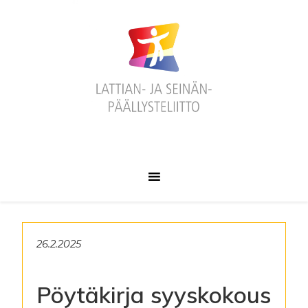
Hyppää
Hyppää
Hyppää
ensisijaiseen
pääsisältöön
alatunnisteeseen
valikkoon
26.2.2025
Pöytäkirja syyskokous