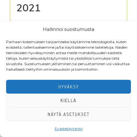
2021
Kirjaudu lukeaksesi tiedostoja
Hallinnoi suostumusta
Parhaan kokemuksen tarjoamiseksi käytämme teknologioita, kuten
evästeitä, tallentaaksemme ja/tai käyttääksemme laitetietoja. Näiden
Footer
tekniikoiden hyväksyminen antaa meille mahdollisuuden käsitellä
tietoja, kuten selauskäyttäytymistä tai yksilöllisiä tunnuksia tällä
sivustolla. Suostumuksen jättäminen tai peruuttaminen voi vaikuttaa
haitallisesti tiettyihin ominaisuuksiin ja toimintoihin.
HYVÄKSY
KIELLÄ
·Toteutus ja ylläpito
MMD Networks
·
NÄYTÄ ASETUKSET
Evästekäytäntö
LIITY JÄSENEKSI