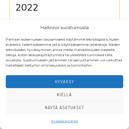
2022
Kirjaudu lukeaksesi tiedostoja
Hallinnoi suostumusta
Parhaan kokemuksen tarjoamiseksi käytämme teknologioita, kuten
evästeitä, tallentaaksemme ja/tai käyttääksemme laitetietoja. Näiden
Footer
tekniikoiden hyväksyminen antaa meille mahdollisuuden käsitellä
tietoja, kuten selauskäyttäytymistä tai yksilöllisiä tunnuksia tällä
sivustolla. Suostumuksen jättäminen tai peruuttaminen voi vaikuttaa
haitallisesti tiettyihin ominaisuuksiin ja toimintoihin.
HYVÄKSY
KIELLÄ
·Toteutus ja ylläpito
MMD Networks
·
NÄYTÄ ASETUKSET
Evästekäytäntö
LIITY JÄSENEKSI