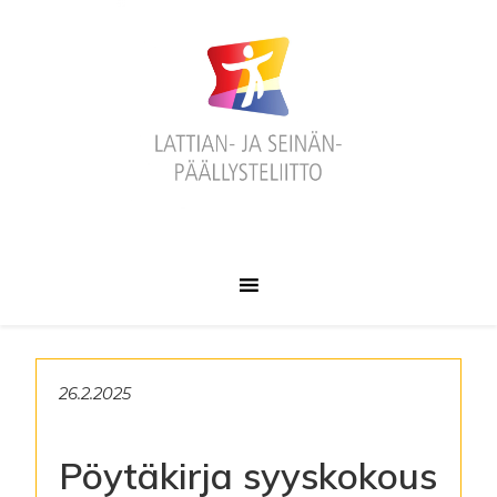
Hyppää
Hyppää
Hyppää
ensisijaiseen
pääsisältöön
alatunnisteeseen
valikkoon
26.2.2025
Pöytäkirja syyskokous