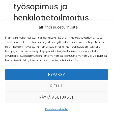
työsopimus ja
henkilötietoilmoitus
(pdf) (33MB)
Hallinnoi suostumusta
Parhaan kokemuksen tarjoamiseksi käytämme teknologioita, kuten
evästeitä, tallentaaksemme ja/tai käyttääksemme laitetietoja. Näiden
Kirjaudu lukeaksesi tiedostoja
tekniikoiden hyväksyminen antaa meille mahdollisuuden käsitellä
tietoja, kuten selauskäyttäytymistä tai yksilöllisiä tunnuksia tällä
sivustolla. Suostumuksen jättäminen tai peruuttaminen voi vaikuttaa
haitallisesti tiettyihin ominaisuuksiin ja toimintoihin.
Footer
HYVÄKSY
KIELLÄ
NÄYTÄ ASETUKSET
·Toteutus ja ylläpito
MMD Networks
·
Evästekäytäntö
LIITY JÄSENEKSI