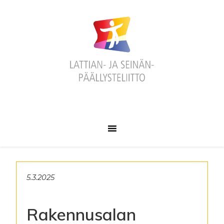
Hyppää
Hyppää
Hyppää
ensisijaiseen
pääsisältöön
alatunnisteeseen
valikkoon
5.3.2025
Rakennusalan