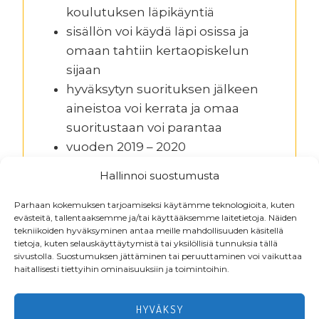
koulutuksen läpikäyntiä
sisällön voi käydä läpi osissa ja
omaan tahtiin kertaopiskelun
sijaan
hyväksytyn suorituksen jälkeen
aineistoa voi kerrata ja omaa
suoritustaan voi parantaa
vuoden 2019 – 2020
työturvallisuusteemana on
Hallinnoi suostumusta
Ihminen ja työmaan sisäinen
liikenne.
Parhaan kokemuksen tarjoamiseksi käytämme teknologioita, kuten
evästeitä, tallentaaksemme ja/tai käyttääksemme laitetietoja. Näiden
tekniikoiden hyväksyminen antaa meille mahdollisuuden käsitellä
tietoja, kuten selauskäyttäytymistä tai yksilöllisiä tunnuksia tällä
sivustolla. Suostumuksen jättäminen tai peruuttaminen voi vaikuttaa
haitallisesti tiettyihin ominaisuuksiin ja toimintoihin.
Footer
HYVÄKSY