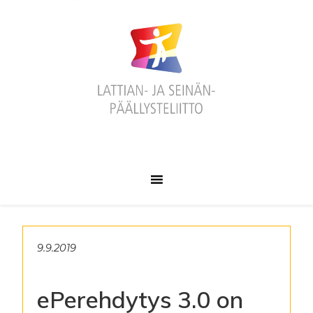
Hyppää
Hyppää
Hyppää
ensisijaiseen
pääsisältöön
alatunnisteeseen
valikkoon
9.9.2019
ePerehdytys 3.0 on