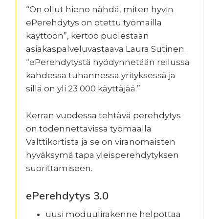
“On ollut hieno nähdä, miten hyvin
ePerehdytys on otettu työmailla
käyttöön”, kertoo puolestaan
asiakaspalveluvastaava Laura Sutinen.
“ePerehdytystä hyödynnetään reilussa
kahdessa tuhannessa yrityksessä ja
sillä on yli 23 000 käyttäjää.”
Kerran vuodessa tehtävä perehdytys
on todennettavissa työmaalla
Valttikortista ja se on viranomaisten
hyväksymä tapa yleisperehdytyksen
suorittamiseen.
ePerehdytys 3.0
uusi moduulirakenne helpottaa