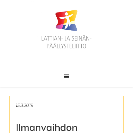
Hyppää
Hyppää
Hyppää
ensisijaiseen
pääsisältöön
alatunnisteeseen
valikkoon
15.3.2019
Ilmanvaihdon