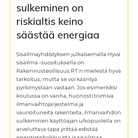
sulkeminen on
riskialtis keino
säästää energiaa
Sisäilmayhdistyksen julkaisemalla Hyvä
sisäilma -suosituksella on
Rakennusteollisuus RT:n mielestä hyvä
tarkoitus, mutta se voi kääntyä
pyrkimystään vastaan. Jos esimerkiksi
koulussa on vanha, huonosti toimiva
ilmanvaihtojärjestelmä ja
vaurioituneita rakenteita, ilmanvaihdon
sulkeminen käyttöajan ulkopuolella on
arveluttava tapa yrittää edistää
energiatehokkuutta ja sisäilmaa.