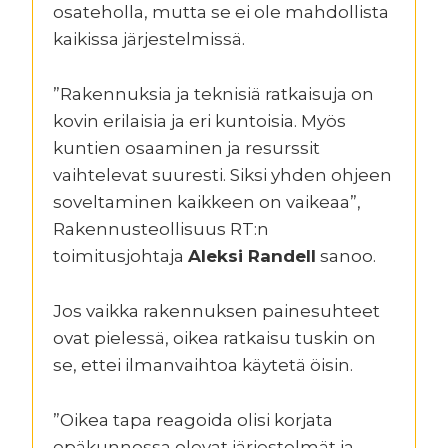
osateholla, mutta se ei ole mahdollista
kaikissa järjestelmissä.
”Rakennuksia ja teknisiä ratkaisuja on
kovin erilaisia ja eri kuntoisia. Myös
kuntien osaaminen ja resurssit
vaihtelevat suuresti. Siksi yhden ohjeen
soveltaminen kaikkeen on vaikeaa”,
Rakennusteollisuus RT:n
toimitusjohtaja
Aleksi Randell
sanoo.
Jos vaikka rakennuksen painesuhteet
ovat pielessä, oikea ratkaisu tuskin on
se, ettei ilmanvaihtoa käytetä öisin.
”Oikea tapa reagoida olisi korjata
epäkunnossa olevat järjestelmät ja