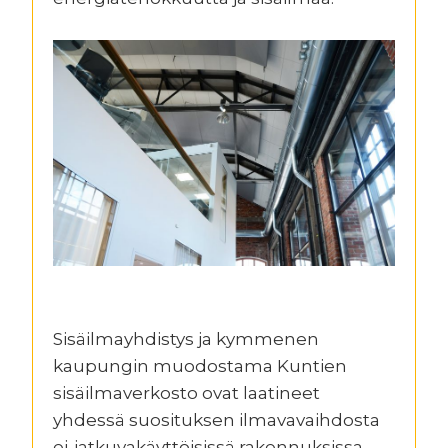
Sisäilmayhdistys ja kymmenen
kaupungin muodostama Kuntien
sisäilmaverkosto ovat laatineet
yhdessä suosituksen ilmavavaihdosta
ei-jatkuvakäyttöisissä rakennuksissa.