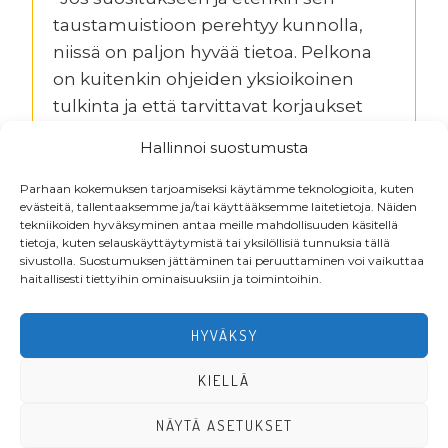
taustamuistioon perehtyy kunnolla,
niissä on paljon hyvää tietoa. Pelkona
on kuitenkin ohjeiden yksioikoinen
tulkinta ja että tarvittavat korjaukset
jätetään tekemättä. Siksi tässä
Hallinnoi suostumusta
mennään mielestämme riskirajoilla”,
Randell summaa.
Parhaan kokemuksen tarjoamiseksi käytämme teknologioita, kuten
evästeitä, tallentaaksemme ja/tai käyttääksemme laitetietoja. Näiden
tekniikoiden hyväksyminen antaa meille mahdollisuuden käsitellä
tietoja, kuten selauskäyttäytymistä tai yksilöllisiä tunnuksia tällä
sivustolla. Suostumuksen jättäminen tai peruuttaminen voi vaikuttaa
haitallisesti tiettyihin ominaisuuksiin ja toimintoihin.
Footer
HYVÄKSY
KIELLÄ
NÄYTÄ ASETUKSET