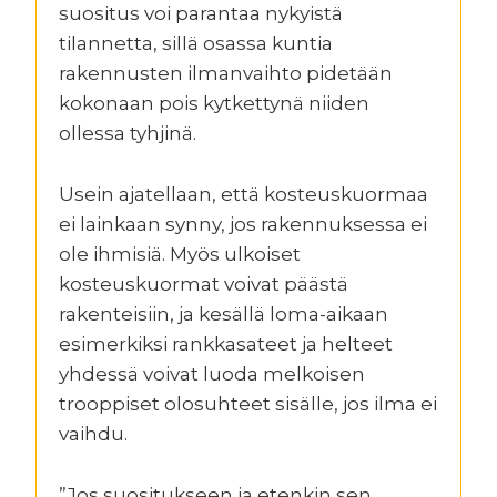
suositus voi parantaa nykyistä
tilannetta, sillä osassa kuntia
rakennusten ilmanvaihto pidetään
kokonaan pois kytkettynä niiden
ollessa tyhjinä.
Usein ajatellaan, että kosteuskuormaa
ei lainkaan synny, jos rakennuksessa ei
ole ihmisiä. Myös ulkoiset
kosteuskuormat voivat päästä
rakenteisiin, ja kesällä loma-aikaan
esimerkiksi rankkasateet ja helteet
yhdessä voivat luoda melkoisen
trooppiset olosuhteet sisälle, jos ilma ei
vaihdu.
”Jos suositukseen ja etenkin sen