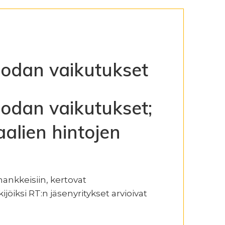
 sodan vaikutukset
sodan vaikutukset;
aalien hintojen
ankkeisiin, kertovat
jöiksi RT:n jäsenyritykset arvioivat