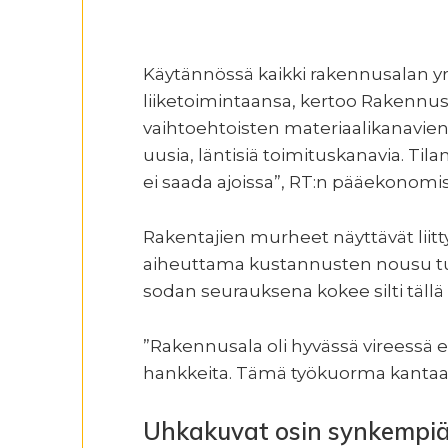
Käytännössä kaikki rakennusalan yri
liiketoimintaansa, kertoo Rakennus
vaihtoehtoisten materiaalikanavien l
uusia, läntisiä toimituskanavia. Til
ei saada ajoissa”, RT:n pääekonomi
Rakentajien murheet näyttävät lii
aiheuttama kustannusten nousu tul
sodan seurauksena kokee silti tällä h
”Rakennusala oli hyvässä vireessä e
hankkeita. Tämä työkuorma kantaa y
Uhkakuvat osin synkempiä 