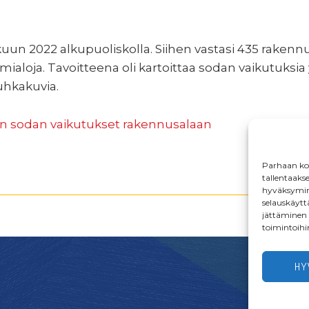
uun 2022 alkupuoliskolla. Siihen vastasi 435 rakennus
mialoja. Tavoitteena oli kartoittaa sodan vaikutuksia
 uhkakuvia.
an sodan vaikutukset rakennusalaan
Parhaan kok
tallentaaks
hyväksymine
selauskäyttä
jättäminen t
toimintoihi
HY