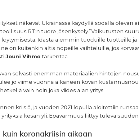
tykset näkevät Ukrainassa käydyllä sodalla olevan ai
teollisuus RT:n tuore jäsenkysely.”Vaikutusten suur
öytymisestä. Idästä aiemmin tuoduille tuotteille ja m
anne on kuitenkin altis nopeille vaihteluille, jos kor
sti
Jouni Vihmo
tarkentaa.
ttyvän selvästi enemmän materiaalien hintojen nous
ee jo viime vuonna alkaneen kovan kustannusnousun
etkellä vain noin joka viides alan yritys.
nnen kriisiä, ja vuoden 2021 lopulla aloitettiin run
rityksiä kesän yli. Epävarmuus liittyy tulevaisuuden
kuin koronakriisin aikaan