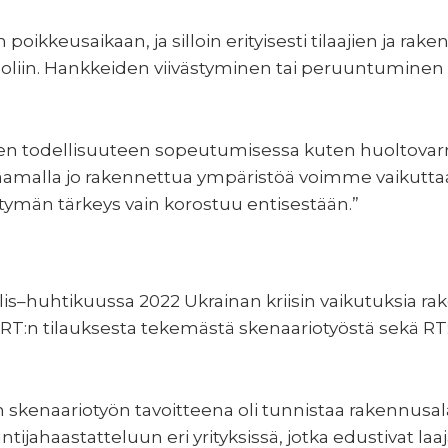
ikkeusaikaan, ja silloin erityisesti tilaajien ja rake
ooliin. Hankkeiden viivästyminen tai peruuntuminen 
teen todellisuuteen sopeutumisessa kuten huoltov
jaamalla jo rakennettua ympäristöä voimme vaikutta
tymän tärkeys vain korostuu entisestään.”
is–huhtikuussa 2022 Ukrainan kriisin vaikutuksia ra
T:n tilauksesta tekemästä skenaariotyöstä sekä RT:n 
skenaariotyön tavoitteena oli tunnistaa rakennusalan
tijahaastatteluun eri yrityksissä, jotka edustivat laaj