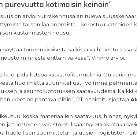
purevuutta kotimaisin keinoin”
suus on arvioinut rakennusalan tulevaisuusskenaario
kittymistä tai sen laajenemista – korostuu katseide
amisen kustannusten nousu.
äyttää todennäköiseltä kaikissa vaihtoehtoisissa 
rjoustoiminnasta erittäin vaikeaa”, Vihmo arvioi.
llä, ei pidä lietsoa katastrofitunnelmia. On äärimmäi
kesta huolimatta suunnitellusti. Voimme pehmentä
tuksen ja asuntoluototuksen saatavuudesta. Kaikki 
hankkeet on pantava jäihin”, RT:n toimitusjohtaja
Al
keutuu, koska materiaalien saatavuus, hinnat, nykyi
en ja tuotteiden varastointi lisääntyy. Hankintakana
huolellisen suunnittelun ja uusien logististen reit