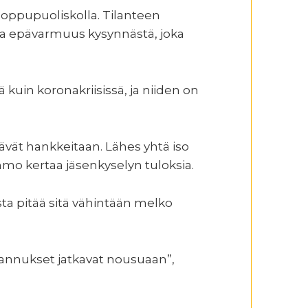
 loppupuoliskolla. Tilanteen
a epävarmuus kysynnästä, joka
kuin koronakriisissä, ja niiden on
rtävät hankkeitaan. Lähes yhtä iso
mo kertaa jäsenkyselyn tuloksia.
sta pitää sitä vähintään melko
tannukset jatkavat nousuaan”,