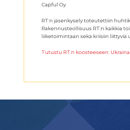
Capful Oy.
RT:n jäsenkysely toteutettiin huhtik
Rakennusteollisuus RT:n kaikkia toi
liiketoimintaan sekä kriisiin liittyviä
Tutustu RT:n koosteeseen: Ukrain
Footer