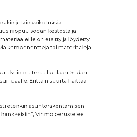
nakin jotain vaikutuksia
uus riippuu sodan kestosta ja
ateriaaleille on etsitty ja löydetty
vaavia komponentteja tai materiaaleja
uun kuin materiaalipulaan. Sodan
 päälle. Erittäin suurta haittaa
saasti etenkin asuntorakentamisen
 hankkeisiin”, Vihmo perustelee.