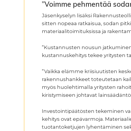
”Voimme pehmentää sodan 
Jäsenkyselyn lisäksi Rakennusteolli
sitten nopeaa ratkaisua, sodan pit
materiaalitoimituksissa ja rakent
”Kustannusten nousun jatkuminen n
kustannuskehitys tekee yritysten ta
”Vaikka elämme kriisiuutisten keske
rakennushankkeet toteutetaan kai
myös huolehtimalla yritysten rahoi
kiristymiseen johtavat lainsäädäntö
Investointipäätösten tekeminen vai
kehitys ovat epävarmoja. Materiaali
tuotantoketjujen lyhentäminen sekä 