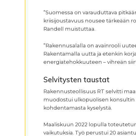
”Suomessa on varauduttava pitkään po
kriisijoustavuus nousee tärkeään r
Randell muistuttaa.
”Rakennusalalla on avainrooli uu
Rakentamalla uutta ja etenkin kor
energiatehokkuuteen – vihreän siir
Selvitysten taustat
Rakennusteollisuus RT selvitti maal
muodostui ulkopuolisen konsultin R
kohdentamasta kyselystä.
Maaliskuun 2022 lopulla toteutetun 
vaikutuksia. Työ perustui 20 asiantun