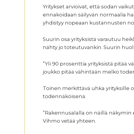
Yritykset arvioivat, että sodan vai
ennakoidaan säilyvän normaalia h
yhdistyy nopeaan kustannusten n
Suurin osa yrityksistä varautuu hei
nähty jo toteutuvankin. Suurin huoli 
”Yli 90 prosenttia yrityksistä pitää 
joukko pitää vähintään melko toden
Toinen merkittävä uhka yrityksille o
todennäköisenä.
”Rakennusalalla on näillä näkymin 
Vihmo vetää yhteen.