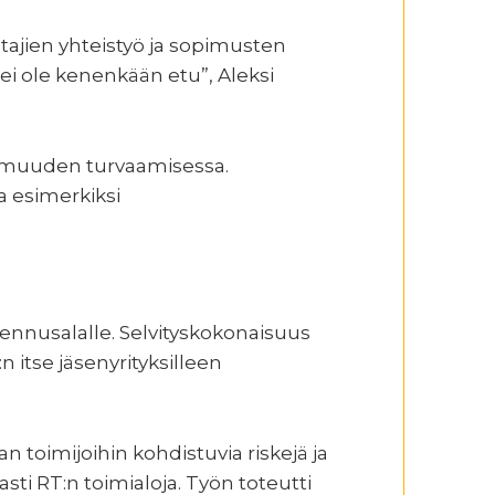
ntajien yhteistyö ja sopimusten
ei ole kenenkään etu”, Aleksi
armuuden turvaamisessa.
a esimerkiksi
kennusalalle. Selvityskokonaisuus
itse jäsenyrityksilleen
 toimijoihin kohdistuvia riskejä ja
asti RT:n toimialoja. Työn toteutti