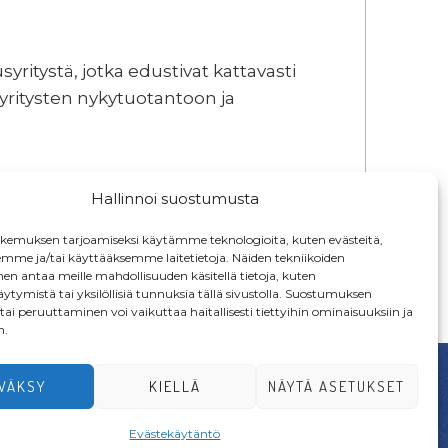
yritystä, jotka edustivat kattavasti
 yritysten nykytuotantoon ja
Hallinnoi suostumusta
emuksen tarjoamiseksi käytämme teknologioita, kuten evästeitä,
emme ja/tai käyttääksemme laitetietoja. Näiden tekniikoiden
n antaa meille mahdollisuuden käsitellä tietoja, kuten
ytymistä tai yksilöllisiä tunnuksia tällä sivustolla. Suostumuksen
ai peruuttaminen voi vaikuttaa haitallisesti tiettyihin ominaisuuksiin ja
n.
VÄKSY
KIELLÄ
NÄYTÄ ASETUKSET
Evästekäytäntö
LIITY JÄSENEKSI