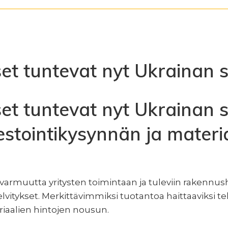
kset tuntevat nyt Ukrainan
kset tuntevat nyt Ukrainan 
estointikysynnän ja materi
varmuutta yritysten toimintaan ja tuleviin rakennush
itykset. Merkittävimmiksi tuotantoa haittaaviksi teki
riaalien hintojen nousun.