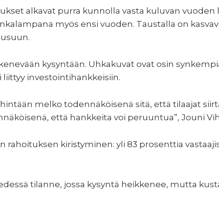
kutukset alkavat purra kunnolla vasta kuluvan vuoden
ankalampana myös ensi vuoden. Taustalla on kasvav
ousuun.
kkenevään kysyntään. Uhkakuvat ovat osin synkempiä 
liittyy investointihankkeisiin.
vähintään melko todennäköisenä sitä, että tilaajat sii
näköisenä, että hankkeita voi peruuntua”, Jouni Vih
n rahoituksen kiristyminen: yli 83 prosenttia vastaaji
edessä tilanne, jossa kysyntä heikkenee, mutta kus