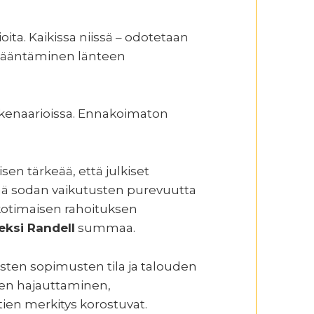
ita. Kaikissa niissä – odotetaan
n kääntäminen länteen
skenaarioissa. Ennakoimaton
sen tärkeää, että julkiset
ä sodan vaikutusten purevuutta
kotimaisen rahoituksen
eksi Randell
summaa.
sten sopimusten tila ja talouden
vien hajauttaminen,
tien merkitys korostuvat.