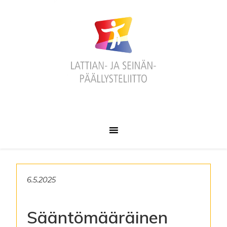
Hyppää
Hyppää
Hyppää
ensisijaiseen
pääsisältöön
alatunnisteeseen
valikkoon
6.5.2025
Sääntömääräinen