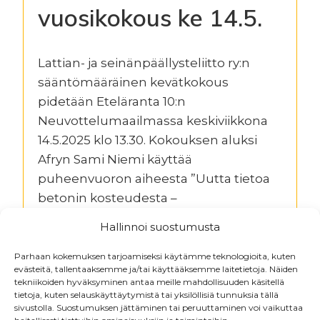
vuosikokous ke 14.5.
Lattian- ja seinänpäällysteliitto ry:n
sääntömääräinen kevätkokous
pidetään Eteläranta 10:n
Neuvottelumaailmassa keskiviikkona
14.5.2025 klo 13.30. Kokouksen aluksi
Afryn Sami Niemi käyttää
puheenvuoron aiheesta ”Uutta tietoa
betonin kosteudesta –
mahdollisuuksia pintarakennealalle”.
Hallinnoi suostumusta
Kutsut on lähetetty sähköpostitse –
muistathan ilmoittautua!
Parhaan kokemuksen tarjoamiseksi käytämme teknologioita, kuten
evästeitä, tallentaaksemme ja/tai käyttääksemme laitetietoja. Näiden
tekniikoiden hyväksyminen antaa meille mahdollisuuden käsitellä
tietoja, kuten selauskäyttäytymistä tai yksilöllisiä tunnuksia tällä
sivustolla. Suostumuksen jättäminen tai peruuttaminen voi vaikuttaa