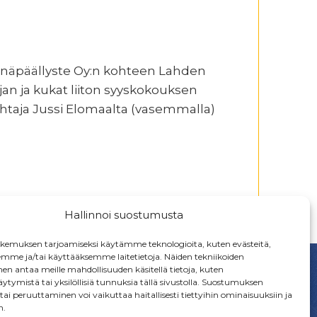
 Seinäpäällyste Oy:n kohteen Lahden
jan ja kukat liiton syyskokouksen
htaja Jussi Elomaalta (vasemmalla)
Hallinnoi suostumusta
emuksen tarjoamiseksi käytämme teknologioita, kuten evästeitä,
emme ja/tai käyttääksemme laitetietoja. Näiden tekniikoiden
n antaa meille mahdollisuuden käsitellä tietoja, kuten
ytymistä tai yksilöllisiä tunnuksia tällä sivustolla. Suostumuksen
ai peruuttaminen voi vaikuttaa haitallisesti tiettyihin ominaisuuksiin ja
n.