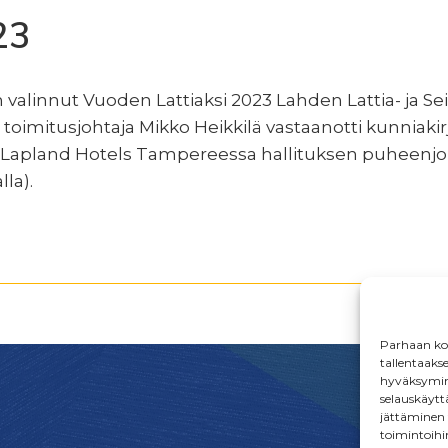
23
y on valinnut Vuoden Lattiaksi 2023 Lahden Lattia- ja
 toimitusjohtaja Mikko Heikkilä vastaanotti kunniakir
 Lapland Hotels Tampereessa hallituksen puheenjo
lla).
Parhaan kok
tallentaaks
hyväksymine
selauskäyttä
jättäminen t
toimintoihi