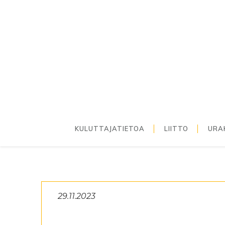
Hyppää
Hyppää
Hyppää
ensisijaiseen
pääsisältöön
alatunnisteeseen
valikkoon
KULUTTAJATIETOA
LIITTO
URA
29.11.2023