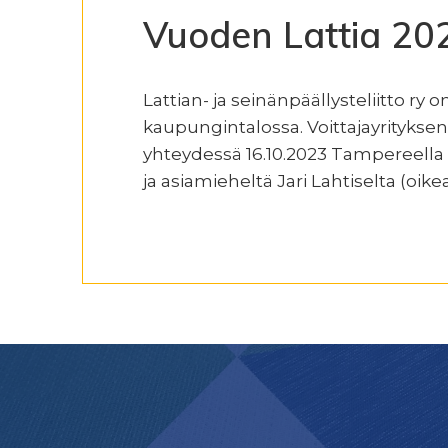
Vuoden Lattia 20
Lattian- ja seinänpäällysteliitto r
kaupungintalossa. Voittajayrityksen
yhteydessä 16.10.2023 Tampereella
ja asiamieheltä Jari Lahtiselta (oikea
Footer