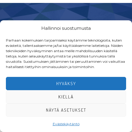
Footer
Hallinnoi suostumusta
Parhaan kokemuksen tarjoamiseksi käytämme teknologioita, kuten
evästeitä, tallentaaksemme ja/tai käyttääksemme laitetietoja. Näiden
tekniikoiden hyväksyminen antaa meille mahdollisuuden käsitellä
·Toteutus ja ylläpito
MMD Networks
·
tietoja, kuten selauskäyttäytymistä tai yksilöllisiä tunnuksia tällä
sivustolla. Suostumuksen jättäminen tai peruuttaminen voi vaikuttaa
haitallisesti tiettyihin ominaisuuksiin ja toimintoihin.
HYVÄKSY
KIELLÄ
NÄYTÄ ASETUKSET
Evästekäytäntö
LIITY JÄSENEKSI