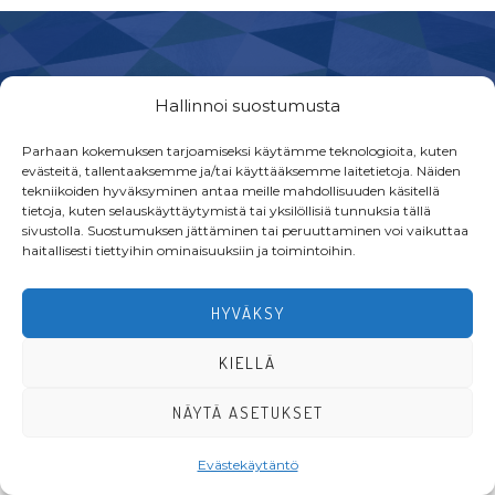
Footer
Hallinnoi suostumusta
Parhaan kokemuksen tarjoamiseksi käytämme teknologioita, kuten
evästeitä, tallentaaksemme ja/tai käyttääksemme laitetietoja. Näiden
tekniikoiden hyväksyminen antaa meille mahdollisuuden käsitellä
·Toteutus ja ylläpito
MMD Networks
·
tietoja, kuten selauskäyttäytymistä tai yksilöllisiä tunnuksia tällä
sivustolla. Suostumuksen jättäminen tai peruuttaminen voi vaikuttaa
haitallisesti tiettyihin ominaisuuksiin ja toimintoihin.
HYVÄKSY
KIELLÄ
NÄYTÄ ASETUKSET
Evästekäytäntö
LIITY JÄSENEKSI