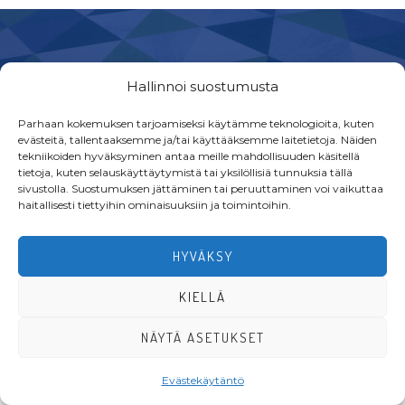
Footer
Hallinnoi suostumusta
Parhaan kokemuksen tarjoamiseksi käytämme teknologioita, kuten
evästeitä, tallentaaksemme ja/tai käyttääksemme laitetietoja. Näiden
tekniikoiden hyväksyminen antaa meille mahdollisuuden käsitellä
·Toteutus ja ylläpito
MMD Networks
·
tietoja, kuten selauskäyttäytymistä tai yksilöllisiä tunnuksia tällä
sivustolla. Suostumuksen jättäminen tai peruuttaminen voi vaikuttaa
haitallisesti tiettyihin ominaisuuksiin ja toimintoihin.
HYVÄKSY
KIELLÄ
NÄYTÄ ASETUKSET
Evästekäytäntö
LIITY JÄSENEKSI