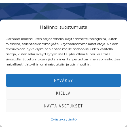
Footer
Hallinnoi suostumusta
Parhaan kokemuksen tarjoamiseksi käytämme teknologioita, kuten
evästeitä, tallentaaksemme ja/tai käyttääksemme laitetietoja. Näiden
tekniikoiden hyväksyminen antaa meille mahdollisuuden käsitellä
·Toteutus ja ylläpito
MMD Networks
·
tietoja, kuten selauskäyttäytymistä tai yksilöllisiä tunnuksia tällä
sivustolla. Suostumuksen jättäminen tai peruuttaminen voi vaikuttaa
haitallisesti tiettyihin ominaisuuksiin ja toimintoihin.
HYVÄKSY
KIELLÄ
NÄYTÄ ASETUKSET
Evästekäytäntö
LIITY JÄSENEKSI