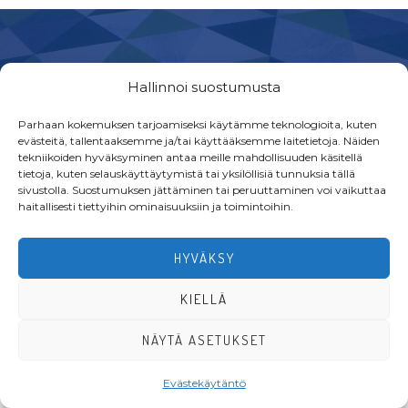
Footer
Hallinnoi suostumusta
Parhaan kokemuksen tarjoamiseksi käytämme teknologioita, kuten
evästeitä, tallentaaksemme ja/tai käyttääksemme laitetietoja. Näiden
tekniikoiden hyväksyminen antaa meille mahdollisuuden käsitellä
·Toteutus ja ylläpito
MMD Networks
·
tietoja, kuten selauskäyttäytymistä tai yksilöllisiä tunnuksia tällä
sivustolla. Suostumuksen jättäminen tai peruuttaminen voi vaikuttaa
haitallisesti tiettyihin ominaisuuksiin ja toimintoihin.
HYVÄKSY
KIELLÄ
NÄYTÄ ASETUKSET
Evästekäytäntö
LIITY JÄSENEKSI