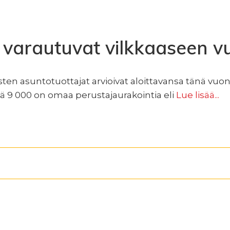
 varautuvat vilkkaaseen v
ten asuntotuottajat arvioivat aloittavansa tänä vuon
tä 9 000 on omaa perustajaurakointia eli
Lue lisää...