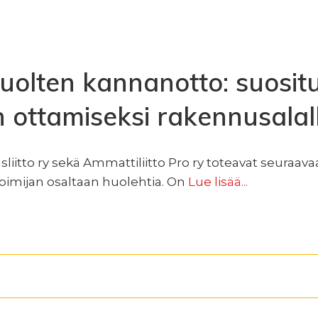
olten kannanotto: suosit
 ottamiseksi rakennusalal
liitto ry sekä Ammattiliitto Pro ry toteavat seuraav
toimijan osaltaan huolehtia. On
Lue lisää...