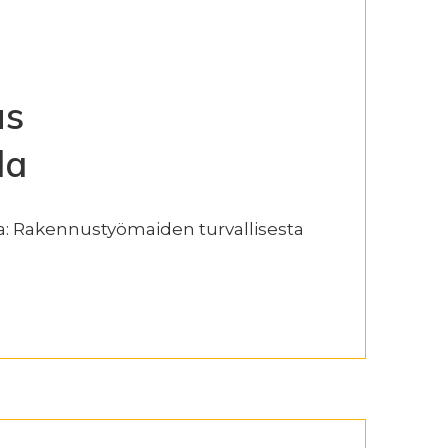
us
la
aa: Rakennustyömaiden turvallisesta