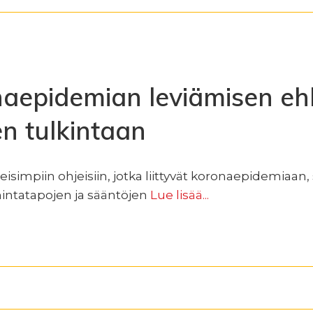
naepidemian leviämisen eh
n tulkintaan
keisimpiin ohjeisiin, jotka liittyvät koronaepidemiaan
intatapojen ja sääntöjen
Lue lisää...