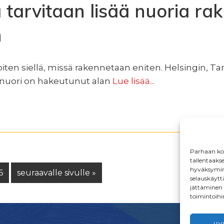
tarvitaan lisää nuoria ra
n
ten siellä, missä rakennetaan eniten. Helsingin, T
nuori on hakeutunut alan
Lue lisää...
Parhaan kok
tallentaaks
hyväksymine
Sivu
Siirry
6
seuraavalle sivulle »
selauskäyttä
jättäminen t
toimintoihi