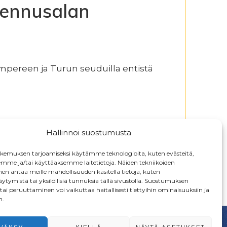
kennusalan
ampereen ja Turun seuduilla entistä
Hallinnoi suostumusta
emuksen tarjoamiseksi käytämme teknologioita, kuten evästeitä,
emme ja/tai käyttääksemme laitetietoja. Näiden tekniikoiden
n antaa meille mahdollisuuden käsitellä tietoja, kuten
ytymistä tai yksilöllisiä tunnuksia tällä sivustolla. Suostumuksen
ai peruuttaminen voi vaikuttaa haitallisesti tiettyihin ominaisuuksiin ja
n.